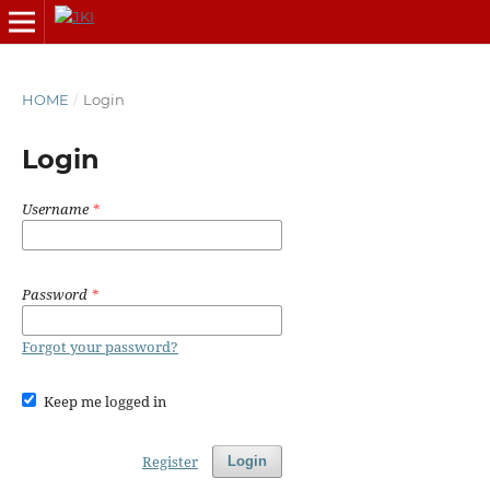
HOME
/
Login
Login
Username
*
Password
*
Forgot your password?
Keep me logged in
Register
Login