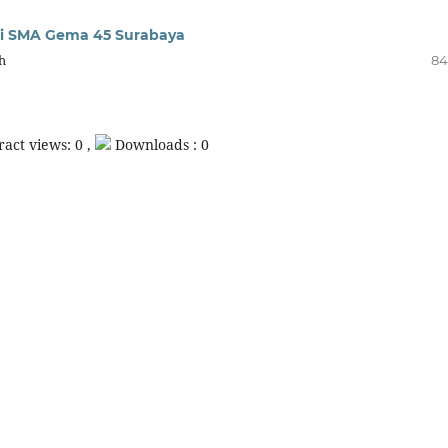
di SMA Gema 45 Surabaya
h
84
act views: 0 ,
Downloads : 0