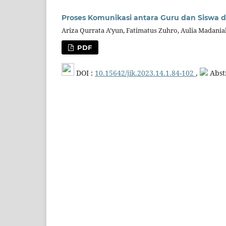
Proses Komunikasi antara Guru dan Siswa 
Ariza Qurrata A’yun, Fatimatus Zuhro, Aulia Madania
PDF
DOI :
10.15642/jik.2023.14.1.84-102
,
Abstr