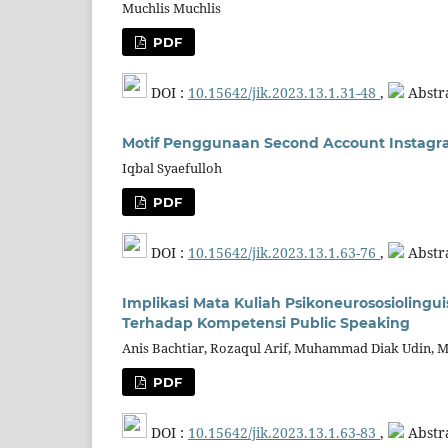
Muchlis Muchlis
PDF
DOI :
10.15642/jik.2023.13.1.31-48
,
Abstra
Motif Penggunaan Second Account Instagr
Iqbal Syaefulloh
PDF
DOI :
10.15642/jik.2023.13.1.63-76
,
Abstra
Implikasi Mata Kuliah Psikoneurososiolinguist
Terhadap Kompetensi Public Speaking
Anis Bachtiar, Rozaqul Arif, Muhammad Diak Udin,
PDF
DOI :
10.15642/jik.2023.13.1.63-83
,
Abstra