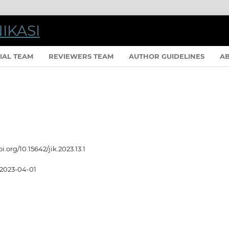
IAL TEAM
REVIEWERS TEAM
AUTHOR GUIDELINES
A
oi.org/10.15642/jik.2023.13.1
2023-04-01