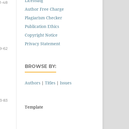
Licensing
1-48
Author Free Charge
Plagiarism Checker
Publication Ethics
Copyright Notice
Privacy Statement
9-62
BROWSE BY:
Authors
|
Titles
|
Issues
3-83
Template