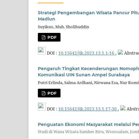
Strategi Pengembangan Wisata Pancur Pit
Madiun
Suyikno, Muh. Sholihuddin
PDF
DOI :
10.15642/jik.2023.13.1.1-16
,
Abstrac
Pengaruh Tingkat Kecenderungan Nomophob
Komunikasi UIN Sunan Ampel Surabaya
Putri Erlinda, Salma Ardhani, Nirwana Esa, Nur Rom
PDF
DOI :
10.15642/jik.2023.13.1.17-30
,
Abstra
Penguatan Ekonomi Masyarakat melalui P
Studi di Wana Wisata Sumber Biru, Wonosalam, Jomb