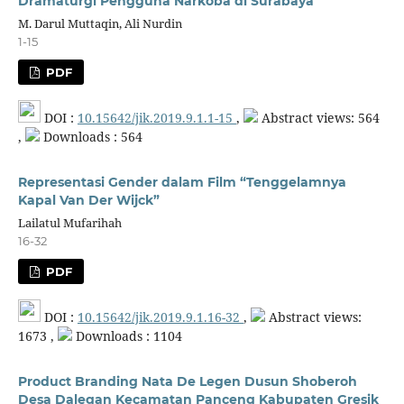
Dramaturgi Pengguna Narkoba di Surabaya
M. Darul Muttaqin, Ali Nurdin
1-15
PDF
DOI :
10.15642/jik.2019.9.1.1-15
,
Abstract views: 564
,
Downloads : 564
Representasi Gender dalam Film “Tenggelamnya
Kapal Van Der Wijck”
Lailatul Mufarihah
16-32
PDF
DOI :
10.15642/jik.2019.9.1.16-32
,
Abstract views:
1673 ,
Downloads : 1104
Product Branding Nata De Legen Dusun Shoberoh
Desa Dalegan Kecamatan Panceng Kabupaten Gresik