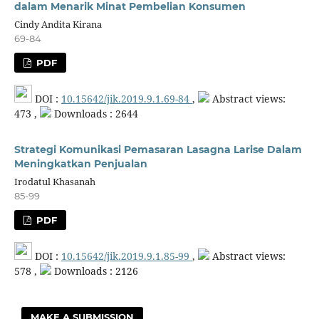
dalam Menarik Minat Pembelian Konsumen
Cindy Andita Kirana
69-84
PDF
DOI :
10.15642/jik.2019.9.1.69-84
,
Abstract views:
473 ,
Downloads : 2644
Strategi Komunikasi Pemasaran Lasagna Larise Dalam
Meningkatkan Penjualan
Irodatul Khasanah
85-99
PDF
DOI :
10.15642/jik.2019.9.1.85-99
,
Abstract views:
578 ,
Downloads : 2126
MAKE A SUBMISSION